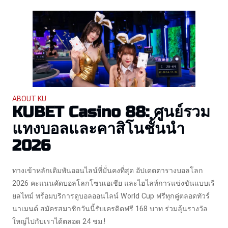
ABOUT KU
KUBET Casino 88: ศูนย์รวม
แทงบอลและคาสิโนชั้นนำ
2026
ทางเข้าหลักเดิมพันออนไลน์ที่มั่นคงที่สุด อัปเดตตารางบอลโลก
2026 คะแนนคัดบอลโลกโซนเอเชีย และไฮไลท์การแข่งขันแบบเรี
ยลไทม์ พร้อมบริการดูบอลออนไลน์ World Cup ฟรีทุกคู่ตลอดทัวร์
นาเมนต์ สมัครสมาชิกวันนี้รับเครดิตฟรี 168 บาท ร่วมลุ้นรางวัล
ใหญ่ไปกับเราได้ตลอด 24 ชม.!