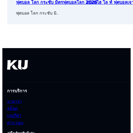
ฟุตบอล โลก กระชับ มิตรฟุตบอลโลก 2026ไฮ ไล ท์ ฟุตบอลเจา
ฟุตบอล โลก กระชับ มิ…
การบริการ
บาคาร่า
สล็อต
เกมกีฬา
ฝาก-ถอน