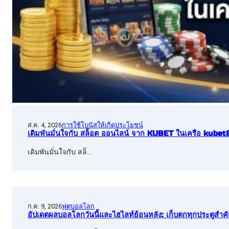
ส.ค. 4, 2026
การใช้โบนัสให้เกิดประโยชน์
เดิมพันมั่นใจกับ สล็อต ออนไลน์ จาก KUBET ในเครือ kube
เดิมพันมั่นใจกับ สล็…
ก.ค. 9, 2026
ฟุตบอลโลก
อัปเดตผลบอลโลกวันนี้และไฮไลท์ย้อนหลัง: เก็บตกทุกประตูสำค