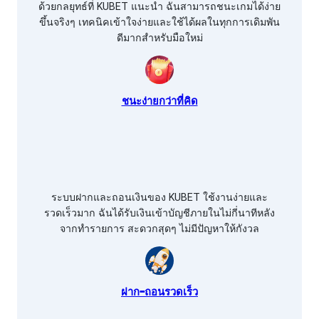
ด้วยกลยุทธ์ที่ KUBET แนะนำ ฉันสามารถชนะเกมได้ง่าย
ขึ้นจริงๆ เทคนิคเข้าใจง่ายและใช้ได้ผลในทุกการเดิมพัน
ดีมากสำหรับมือใหม่
ชนะง่ายกว่าที่คิด
ระบบฝากและถอนเงินของ KUBET ใช้งานง่ายและ
รวดเร็วมาก ฉันได้รับเงินเข้าบัญชีภายในไม่กี่นาทีหลัง
จากทำรายการ สะดวกสุดๆ ไม่มีปัญหาให้กังวล
ฝาก-ถอนรวดเร็ว