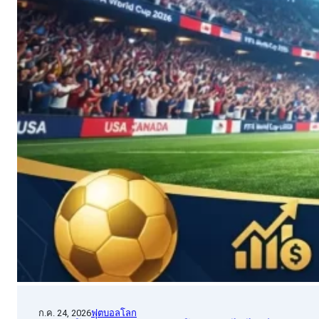
ก.ค. 24, 2026
ฟุตบอลโลก