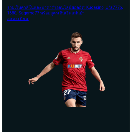
รวมเว็บคาสิโนและบาคาร่าออนไลน์ยอดฮิต: Kucasino, Ufa777b,
1688, Sagame77 พร้อมสูตรเดินเงินแม่นยำ
ลงทะเบียน