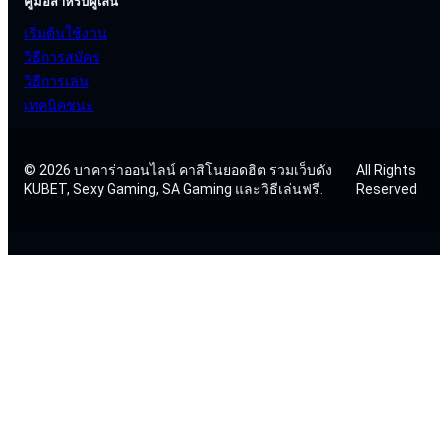
คู่มือสำหรับผู้เล่น
เริ่มต้นใช้งาน
วิธีการสมัคร
วิธีการเล่น
เทคนิคชนะ
© 2026 บาคาร่าออนไลน์ คาสิโนยอดฮิต รวมเว็บดัง
All Rights
KUBET, Sexy Gaming, SA Gaming และวิธีเล่นฟรี.
Reserved