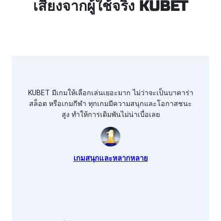
เสียงจากผู้ใช้จริง KUBET
KUBET มีเกมให้เลือกเล่นเยอะมาก ไม่ว่าจะเป็นบาคาร่า
สล็อต หรือเกมกีฬา ทุกเกมมีความสนุกและโอกาสชนะ
สูง ทำให้การเดิมพันไม่น่าเบื่อเลย
เกมสนุกและหลากหลาย