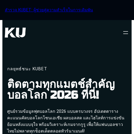
ข้าม
สำรวจ KUBET: ผู้ช่วยสู่ความสำเร็จในการเดิมพัน
ไป
ยัง
เนื้อหา
กลยุทธ์ชนะ KUBET
ติดตามทุกแมตช์สำคัญ
บอลโลก 2026 ที่นี่!
ศูนย์รวมข้อมูลฟุตบอลโลก 2026 แบบครบวงจร อัปเดตตาราง
คะแนนคัดบอลโลกโซนเอเชีย ผลบอลสด และไฮไลท์การแข่งขัน
ย้อนหลังแบบจุใจ พร้อมวิเคราะห์เกมจากกูรู เพื่อให้แฟนบอลชาว
ไทยไม่พลาดทุกช็อตเด็ดตลอดทัวร์นาเมนต์!